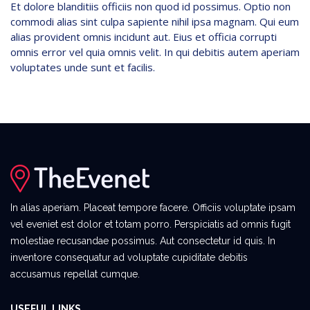
Et dolore blanditiis officiis non quod id possimus. Optio non
commodi alias sint culpa sapiente nihil ipsa magnam. Qui eum
alias provident omnis incidunt aut. Eius et officia corrupti
omnis error vel quia omnis velit. In qui debitis autem aperiam
voluptates unde sunt et facilis.
In alias aperiam. Placeat tempore facere. Officiis voluptate ipsam
vel eveniet est dolor et totam porro. Perspiciatis ad omnis fugit
molestiae recusandae possimus. Aut consectetur id quis. In
inventore consequatur ad voluptate cupiditate debitis
accusamus repellat cumque.
USEFUL LINKS